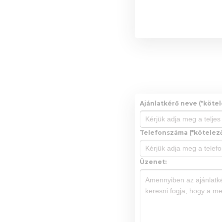
Ajánlatkérő neve (*kötel
Telefonszáma (*kötelező
Üzenet: