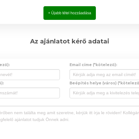
+ Újabb tétel hozzáadása
Az ajánlatot kérő adatai
ező):
Email címe (*kötelező):
):
Beépítés helye (város) (*kötelező