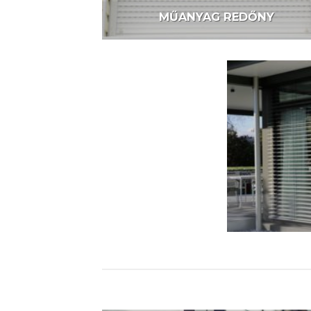
MŰANYAG REDŐNY