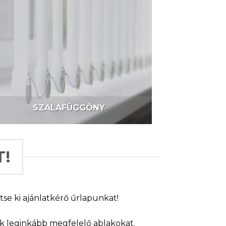
SZALAFÜGGÖNY
!
se ki ajánlatkérő űrlapunkat!
ek leginkább megfelelő ablakokat.