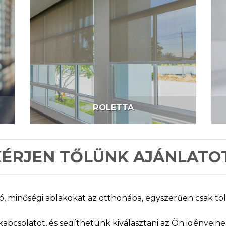
ROLETTA
KÉRJEN TŐLÜNK AJÁNLATOT
, minőségi ablakokat az otthonába, egyszerűen csak tölt
kapcsolatot, és segíthetünk kiválasztani az Ön igényein