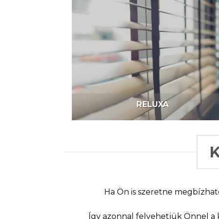
RELUXA
Ha Ön is szeretne megbízható
Így azonnal felvehetjük Önnel a 