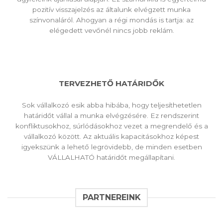
pozitív visszajelzés az általunk elvégzett munka
színvonaláról. Ahogyan a régi mondás is tartja: az
elégedett vevőnél nincs jobb reklám.
TERVEZHETŐ HATÁRIDŐK
Sok vállalkozó esik abba hibába, hogy teljesíthetetlen
határidőt vállal a munka elvégzésére. Ez rendszerint
konfliktusokhoz, súrlódásokhoz vezet a megrendelő és a
vállalkozó között. Az aktuális kapacitásokhoz képest
igyekszünk a lehető legrövidebb, de minden esetben
VÁLLALHATÓ határidőt megállapítani.
PARTNEREINK