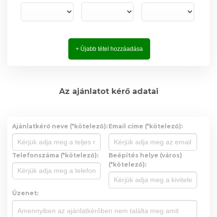
+ Újabb tétel hozzáadása
Az ajánlatot kérő adatai
Ajánlatkérő neve (*kötelező):
Email címe (*kötelező):
Telefonszáma (*kötelező):
Beépítés helye (város)
(*kötelező):
Üzenet: