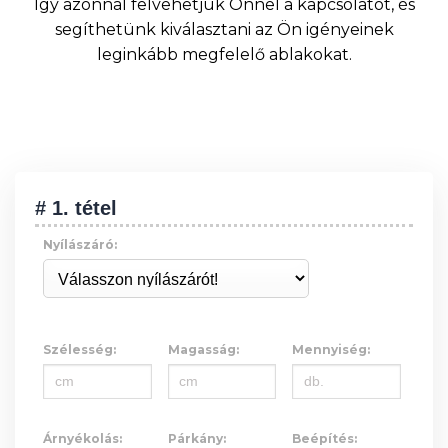
Így azonnal felvehetjük Önnel a kapcsolatot, és
segíthetünk kiválasztani az Ön igényeinek
leginkább megfelelő ablakokat.
# 1. tétel
Nyílászáró:
Szélesség:
Magasság:
Mennyiség:
Árnyékolás:
Párkány:
Beépítés: