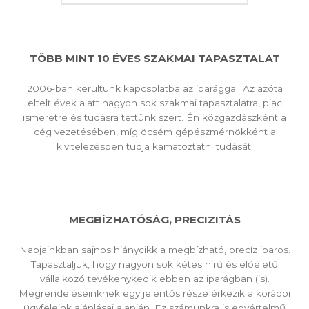
TÖBB MINT 10 ÉVES SZAKMAI TAPASZTALAT
2006-ban kerültünk kapcsolatba az iparággal. Az azóta
eltelt évek alatt nagyon sok szakmai tapasztalatra, piac
ismeretre és tudásra tettünk szert. Én közgazdászként a
cég vezetésében, míg öcsém gépészmérnökként a
kivitelezésben tudja kamatoztatni tudását.
MEGBÍZHATÓSÁG, PRECIZITÁS
Napjainkban sajnos hiánycikk a megbízható, precíz iparos.
Tapasztaljuk, hogy nagyon sok kétes hírű és előéletű
vállalkozó tevékenykedik ebben az iparágban (is).
Megrendeléseinknek egy jelentős része érkezik a korábbi
ügyfeleink ajánlásai alapján. Ez számunkra is egyértelmű