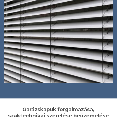
Garázskapuk forgalmazása,
szaktechnikai szerelése beüzemelése