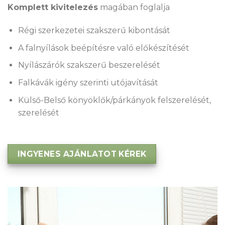
Komplett kivitelezés
magában foglalja
Régi szerkezetei szakszerű kibontását
A falnyílások beépítésre való előkészítését
Nyílászárók szakszerű beszerelését
Falkávák igény szerinti utójavítását
Külső-Belső könyöklők/párkányok felszerelését,
szerelését
INGYENES AJÁNLATOT KÉREK