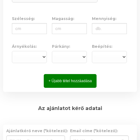
Szélesség:
Magasság:
Mennyiség:
Árnyékolás:
Párkány:
Beépítés:
+ Újabb tétel hozzáadása
Az ajánlatot kérő adatai
Ajánlatkérő neve (*kötelező):
Email címe (*kötelező):