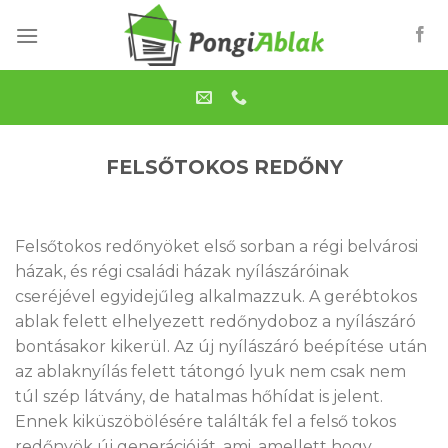
Skip
to
content
FELSŐTOKOS REDŐNY
Felsőtokos redőnyöket első sorban a régi belvárosi
házak, és régi családi házak nyílászáróinak
cseréjével egyidejűleg alkalmazzuk. A gerébtokos
ablak felett elhelyezett redőnydoboz a nyílászáró
bontásakor kikerül. Az új nyílászáró beépítése után
az ablaknyílás felett tátongó lyuk nem csak nem
túl szép látvány, de hatalmas hőhídat is jelent.
Ennek kiküszöbölésére találták fel a felső tokos
redőnyök új generációját, ami, amellett hogy