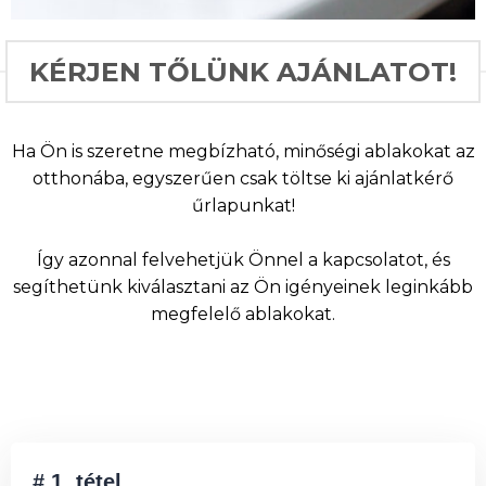
KÉRJEN TŐLÜNK AJÁNLATOT!
Ha Ön is szeretne megbízható, minőségi ablakokat az
otthonába, egyszerűen csak töltse ki ajánlatkérő
űrlapunkat!
Így azonnal felvehetjük Önnel a kapcsolatot, és
segíthetünk kiválasztani az Ön igényeinek leginkább
megfelelő ablakokat.
# 1. tétel