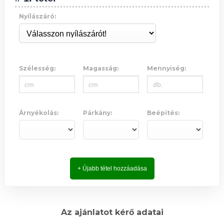
Nyílászáró:
Szélesség:
Magasság:
Mennyiség:
Árnyékolás:
Párkány:
Beépítés:
+ Újabb tétel hozzáadása
Az ajánlatot kérő adatai