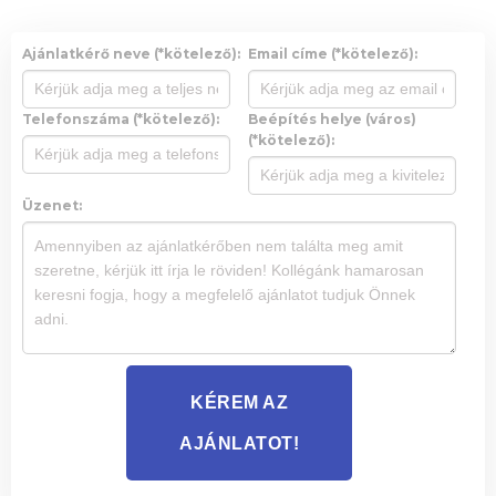
Ajánlatkérő neve (*kötelező):
Email címe (*kötelező):
Telefonszáma (*kötelező):
Beépítés helye (város)
(*kötelező):
Üzenet:
KÉREM AZ
AJÁNLATOT!