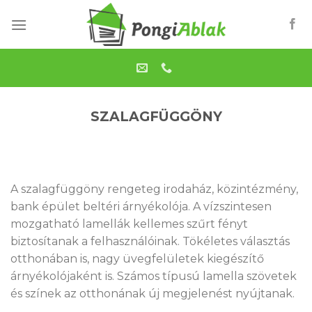
Skip
to
content
SZALAGFÜGGÖNY
A szalagfüggöny rengeteg irodaház, közintézmény,
bank épület beltéri árnyékolója. A vízszintesen
mozgatható lamellák kellemes szűrt fényt
biztosítanak a felhasználóinak. Tökéletes választás
otthonában is, nagy üvegfelületek kiegészítő
árnyékolójaként is. Számos típusú lamella szövetek
és színek az otthonának új megjelenést nyújtanak.