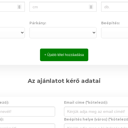
Párkány:
Beépítés:
+ Újabb tétel hozzáadása
Az ajánlatot kérő adatai
ező):
Email címe (*kötelező):
):
Beépítés helye (város) (*kötelező