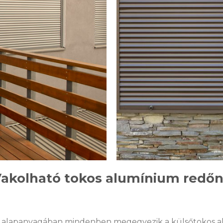
akolható tokos alumínium redő
y alapanyagában mindenben megegyezik a külsőtokos a