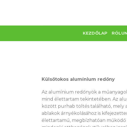
Skip
to
content
KEZDŐLAP
RÓLU
Külsőtokos alumínium redőny
Az alumínium redőnyök a műanyagokk
mind élettartam tekintetében. Az al
között purhab töltés található, mely a 
ablakok árnyékolásához is kifejezetten
élettartamú, megbízhatóan működő me