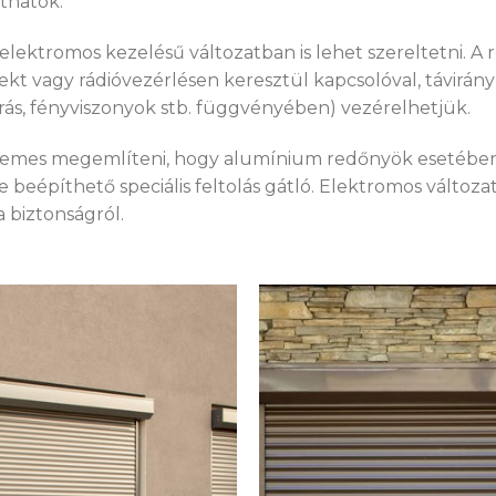
thatók.
lektromos kezelésű változatban is lehet szereltetni. 
ekt vagy rádióvezérlésen keresztül kapcsolóval, távirányí
járás, fényviszonyok stb. függvényében) vezérelhetjük.
demes megemlíteni, hogy alumínium redőnyök esetében 
beépíthető speciális feltolás gátló. Elektromos változ
a biztonságról.