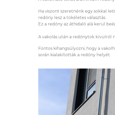
Ha viszont szeretnénk egy sokkal let
redőny lesz a tökéletes választás.
Ez a redőny az áthidaló alá kerül be
A vakolás után a redőnytok kívülről 
Fontos kihangsúlyozni, hogy a vakolh
során kialakították a redőny helyét.