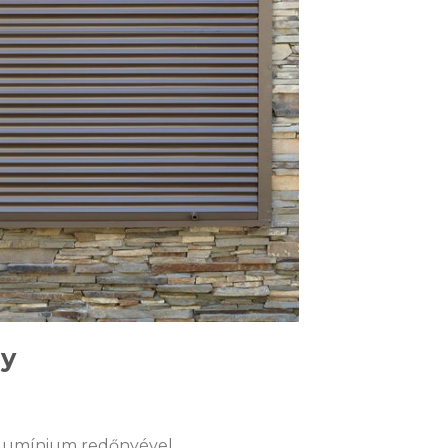
ny
lumínium redőnyével.