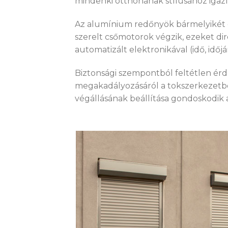
mindenki otthonának stílusához igazí
Az alumínium redőnyök bármelyikét e
szerelt csőmotorok végzik, ezeket dir
automatizált elektronikával (idő, idő
Biztonsági szempontból feltétlen ér
megakadályozásáról a tokszerkezetbe 
végállásának beállítása gondoskodik 