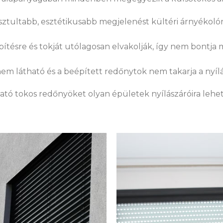
isztultabb, esztétikusabb megjelenést kültéri árnyékoló
építésre és tokját utólagosan elvakolják, így nem bont
nem látható és a beépített redőnytok nem takarja a nyíl
ató tokos redőnyöket olyan épületek nyílászáróira lehet 