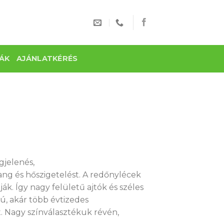
ÁK
AJÁNLATKÉRÉS
jelenés,
ng és hőszigetelést. A redőnylécek
ják. Így nagy felületű ajtók és széles
zú, akár több évtizedes
. Nagy színválasztékuk révén,