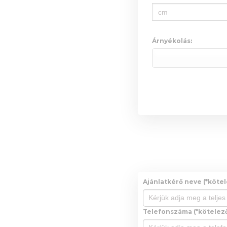
Árnyékolás:
Ajánlatkérő neve (*kötel
Telefonszáma (*kötelező