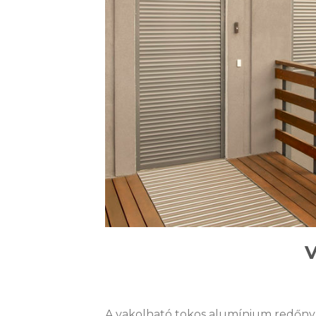
V
A vakolható tokos alumínium redőn