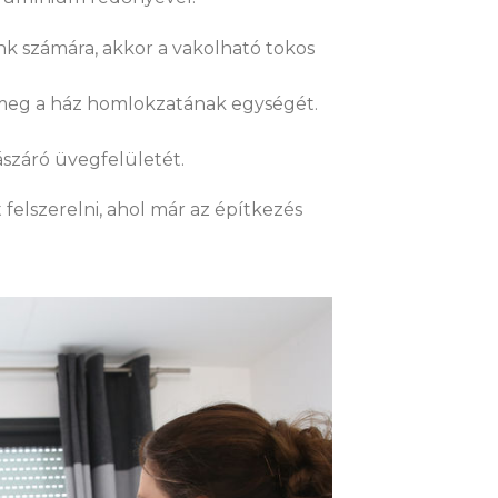
nk számára, akkor a vakolható tokos
ja meg a ház homlokzatának egységét.
ászáró üvegfelületét.
felszerelni, ahol már az építkezés