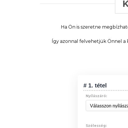
Ha Ön is szeretne megbízható
Így azonnal felvehetjük Önnel a 
# 1. tétel
Nyílászáró:
Szélesség: