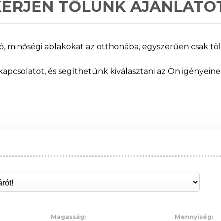
KÉRJEN TŐLÜNK AJÁNLATOT
, minőségi ablakokat az otthonába, egyszerűen csak tölt
kapcsolatot, és segíthetünk kiválasztani az Ön igényein
Magasság:
Mennyiség: