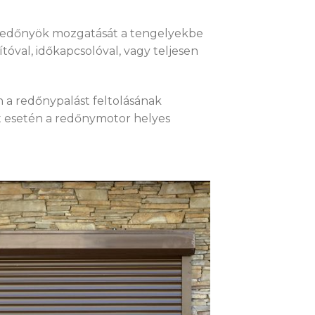
A redőnyök mozgatását a tengelyekbe
tóval, időkapcsolóval, vagy teljesen
a redőnypalást feltolásának
at esetén a redőnymotor helyes