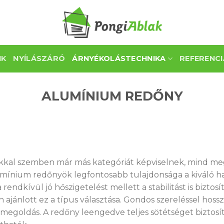
NK
NYÍLÁSZÁRÓ
ÁRNYÉKOLÁSTECHNIKA
REFERENCI
ALUMÍNIUM REDŐNY
al szemben már más kategóriát képviselnek, mind meg
umínium redőnyök legfontosabb tulajdonsága a kiváló ha
rendkívül jó hőszigetelést mellett a stabilitást is biztosít
 ajánlott ez a típus választása. Gondos szereléssel hoss
goldás. A redőny leengedve teljes sötétséget biztosít