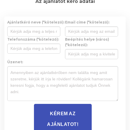
Az ajánlatot kérő adatai
Ajánlatkérő neve (*kötelező):
Email címe (*kötelező):
Telefonszáma (*kötelező):
Beépítés helye (város)
(*kötelező):
Üzenet:
KÉREM AZ
AJÁNLATOT!