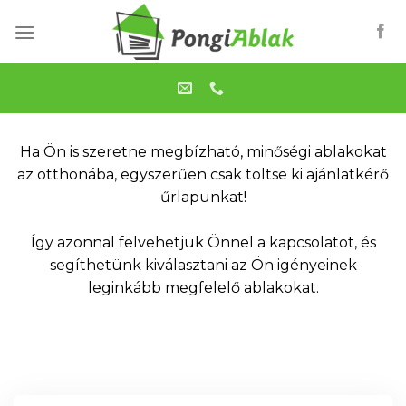
Skip
to
content
Ha Ön is szeretne megbízható, minőségi ablakokat
az otthonába, egyszerűen csak töltse ki ajánlatkérő
űrlapunkat!
Így azonnal felvehetjük Önnel a kapcsolatot, és
segíthetünk kiválasztani az Ön igényeinek
leginkább megfelelő ablakokat.