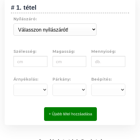
# 1. tétel
Nyílászáró:
Szélesség:
Magasság:
Mennyiség:
Árnyékolás:
Párkány:
Beépítés:
+ Újabb tétel hozzáadása